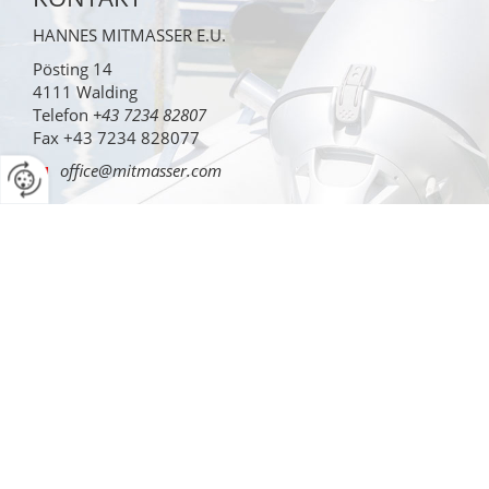
HANNES MITMASSER E.U.
Pösting 14
4111
Walding
Telefon
+43 7234 82807
Fax
+43 7234 828077
office@mitmasser.com
ÖFFNUNGSZEITEN
MO-DO: 07:30-12:00 und 12:45-16:45 Uhr
FR: 07:30-12:00 Uhr
Gerne öffnen wir auf Anfrage unser Geschäft für Sie am
Samstag Vormittag.