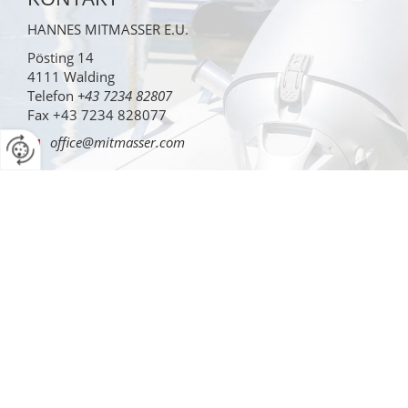
HANNES MITMASSER E.U.
Pösting 14
4111
Walding
Telefon
+43 7234 82807
Fax
+43 7234 828077
office@mitmasser.com
ÖFFNUNGSZEITEN
MO-DO: 07:30-12:00 und 12:45-16:45 Uhr
FR: 07:30-12:00 Uhr
Gerne öffnen wir auf Anfrage unser Geschäft für Sie am
Samstag Vormittag.