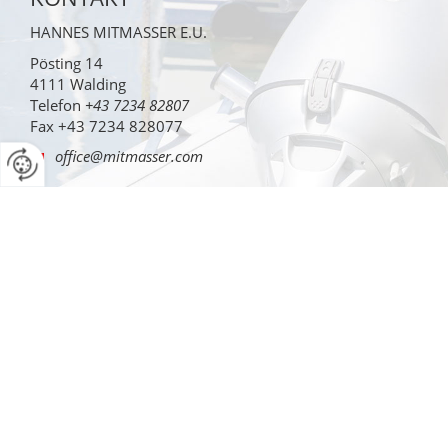
HANNES MITMASSER E.U.
Pösting 14
4111
Walding
Telefon
+43 7234 82807
Fax
+43 7234 828077
office@mitmasser.com
ÖFFNUNGSZEITEN
MO-DO: 07:30-12:00 und 12:45-16:45 Uhr
FR: 07:30-12:00 Uhr
Gerne öffnen wir auf Anfrage unser Geschäft für Sie am
Samstag Vormittag.