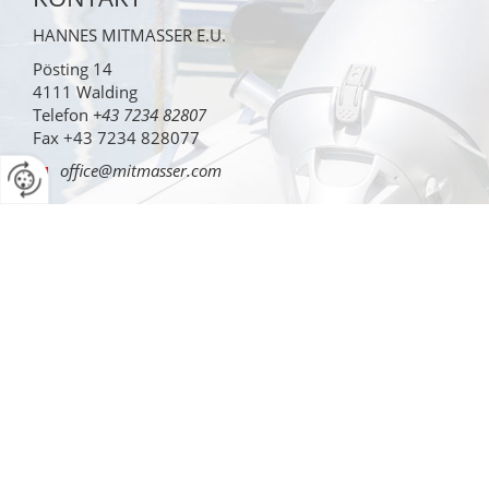
HANNES MITMASSER E.U.
Pösting 14
4111
Walding
Telefon
+43 7234 82807
Fax
+43 7234 828077
office@mitmasser.com
ÖFFNUNGSZEITEN
MO-DO: 07:30-12:00 und 12:45-16:45 Uhr
FR: 07:30-12:00 Uhr
Gerne öffnen wir auf Anfrage unser Geschäft für Sie am
Samstag Vormittag.