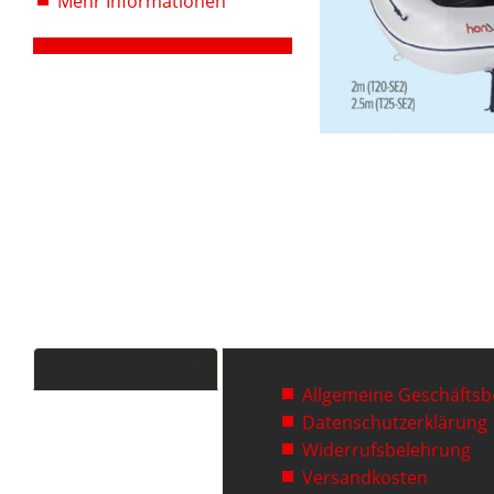
Mehr Informationen
Zusatzinformationen
Allgemeine Geschäfts
Datenschutzerklärung
Widerrufsbelehrung
Versandkosten