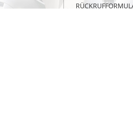
RÜCKRUFFORMUL
Vorname
*
Telefon
*
Ihre Nachricht
*
5 Uhr
schäft für Sie am Samstag
Bitte geben Sie den 5-stelligen
Textfeld ein:
A7795
Sicherheitscode
*