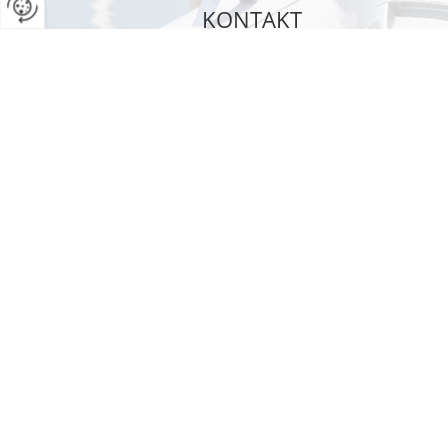
KONTAKT
HANNES MITMASSER E.U.
Pösting 14
4111
Walding
Telefon
+43 7234 82807
Fax
+43 7234 828077
office@mitmasser.com
ÖFFNUNGSZEITEN
MO-DO: 07:30-12:00 und 12:45-16:4
FR: 07:30-12:00 Uhr
Gerne öffnen wir auf Anfrage unser Ge
Vormittag.