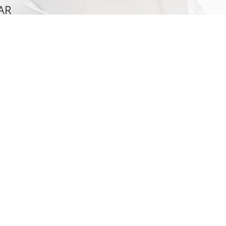
AR
Nachname
*
E-Mail
*
 Sicherheitscode in unten stehendes